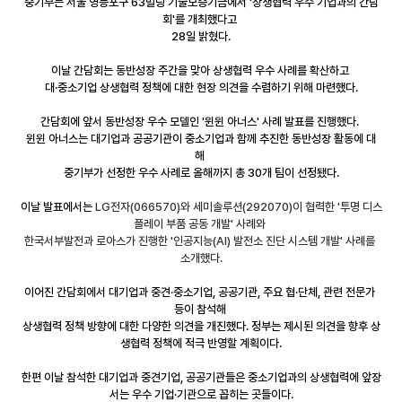
중기부는 서울 영등포구 63빌딩 기술보증기금에서 '상생협력 우수 기업과의 간담
회'를 개최했다고 
28일 밝혔다.
이날 간담회는 동반성장 주간을 맞아 상생협력 우수 사례를 확산하고 
대·중소기업 상생협력 정책에 대한 현장 의견을 수렴하기 위해 마련했다.
간담회에 앞서 동반성장 우수 모델인 '윈윈 아너스' 사례 발표를 진행했다. 
윈윈 아너스는 대기업과 공공기관이 중소기업과 함께 추진한 동반성장 활동에 대
해 
중기부가 선정한 우수 사례로 올해까지 총 30개 팀이 선정됐다.
이날 발표에서는
 LG전자(066570)와 세미솔루션(292070)이 협력한 '투명 디스
플레이 부품 공동 개발' 사례와 
한국서부발전과 로아스가 진행한 '인공지능(AI) 발전소 진단 시스템 개발' 사례를 
소개했다.
이어진 간담회에서 대기업과 중견·중소기업, 공공기관, 주요 협·단체, 관련 전문가 
등이 참석해 
상생협력 정책 방향에 대한 다양한 의견을 개진했다. 정부는 제시된 의견을 향후 상
생협력 정책에 적극 반영할 계획이다.
한편 이날 참석한 대기업과 중견기업, 공공기관들은 중소기업과의 상생협력에 앞장
서는 우수 기업·기관으로 꼽히는 곳들이다.