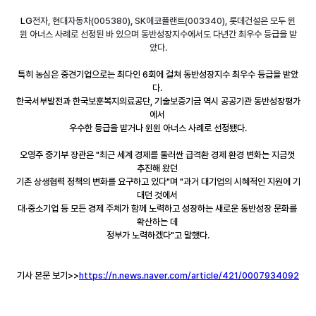
LG
전자, 현대자동차(005380), SK에코플랜트(003340), 롯데건설은 모두 윈
윈 아너스 사례로 선정된 바 있으며 동반성장지수에서도 다년간 최우수 등급을 받
았다.
특히 농심은 중견기업으로는 최다인 6회에 걸쳐 동반성장지수 최우수 등급을 받았
다. 
한국서부발전과 한국보훈복지의료공단, 기술보증기금 역시 공공기관 동반성장평가
에서 
우수한 등급을 받거나 윈윈 아너스 사례로 선정됐다.
오영주 중기부 장관은 "최근 세계 경제를 둘러싼 급격환 경제 환경 변화는 지금껏 
추진해 왔던 
기존 상생협력 정책의 변화를 요구하고 있다"며 "과거 대기업의 시혜적인 지원에 기
대던 것에서 
대·중소기업 등 모든 경제 주체가 함께 노력하고 성장하는 새로운 동반성장 문화를 
확산하는 데 
정부가 노력하겠다"고 말했다.
기사 본문 보기>>
https://n.news.naver.com/article/421/0007934092
─