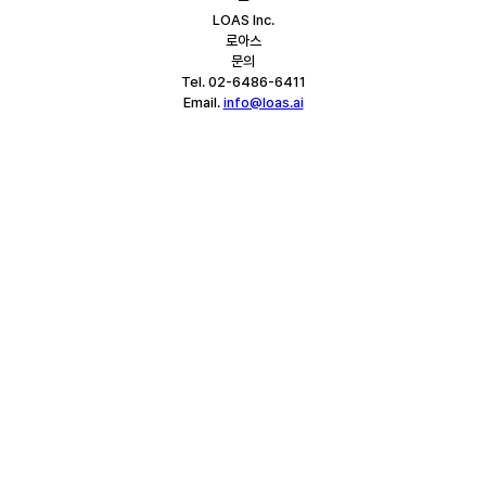
LOAS Inc.
로아스
문의
Tel. 02-6486-6411
Email. 
info@loas.ai