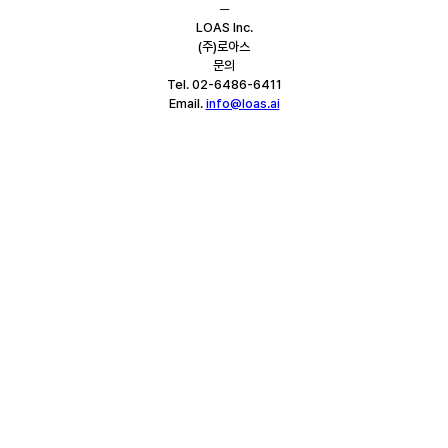
─
LOAS Inc.
(주)로아스
문의
Tel. 02-6486-6411
Email. 
info@loas.ai