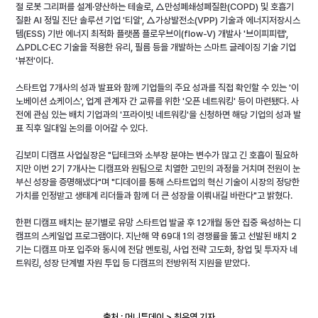
절 로봇 그리퍼를 설계·양산하는 테솔로, △만성폐쇄성폐질환(COPD) 및 호흡기 
질환 AI 정밀 진단 솔루션 기업 '티알', △가상발전소(VPP) 기술과 에너지저장시스
템(ESS) 기반 에너지 최적화 플랫폼 플로우브이(flow-V) 개발사 '브이피피랩', 
△PDLC·EC 기술을 적용한 유리, 필름 등을 개발하는 스마트 글레이징 기술 기업 
'뷰전'이다.
스타트업 7개사의 성과 발표와 함께 기업들의 주요 성과를 직접 확인할 수 있는 '이
노베이션 쇼케이스', 업계 관계자 간 교류를 위한 '오픈 네트워킹' 등이 마련됐다. 사
전에 관심 있는 배치 기업과의 '프라이빗 네트워킹'을 신청하면 해당 기업의 성과 발
표 직후 일대일 논의를 이어갈 수 있다.
김보미 디캠프 사업실장은 "딥테크와 소부장 분야는 변수가 많고 긴 호흡이 필요하
지만 이번 2기 7개사는 디캠프와 원팀으로 치열한 고민의 과정을 거치며 전원이 눈
부신 성장을 증명해냈다"며 "디데이를 통해 스타트업의 혁신 기술이 시장의 정당한 
가치를 인정받고 생태계 리더들과 함께 더 큰 성장을 이뤄내길 바란다"고 밝혔다.
한편 디캠프 배치는 분기별로 유망 스타트업 발굴 후 12개월 동안 집중 육성하는 디
캠프의 스케일업 프로그램이다. 지난해 약 69대 1의 경쟁률을 뚫고 선발된 배치 2
기는 디캠프 마포 입주와 동시에 전담 멘토링, 사업 전략 고도화, 창업 및 투자자 네
트워킹, 성장 단계별 자원 투입 등 디캠프의 전방위적 지원을 받았다.
출처 : 머니투데이 > 최우영 기자