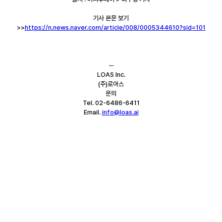
기사 본문 보기
>>
https://n.news.naver.com/article/008/0005344610?sid=101
─
LOAS Inc.
(주)로아스
문의
Tel. 02-6486-6411
Email. 
info@loas.ai