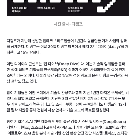
사진 출처=디캠프
디캠프가 지난해 선발한 딥테크 스타트업들이 1년간의 담금질을 거쳐 사업화 성과
를 공개한다. 디캠프는 이달 30일 디캠프 마포에서 배치 2기 '디데이(
d.day
)'를 개
최한다고 15일 밝혔다.
이번 디데이의 콘셉트는 '딥 다이브(Deep Dive)'다. 이는 기술적 임계점을 돌파
한 정예 딥테크 기업들의 연구개발(R&D) 성과가 어떻게 사업화했는지 깊이 있게 
조명한다는 의미다. 아울러 유망 팀을 발굴해 성장 궤도에 올린 디캠프 운영진의 육
성 철학도 담고 있다.
참여 기업들은 이번 무대에서 기술적 완성도와 함께 지난 1년간 다져온 구체적인 비
즈니스 협업 모델을 공개한다. 지난해 3월 선발된 배치 2기 스타트업 7개사는 모
두 기술 난이도가 높은 딥테크 및 소재ㆍ부품ㆍ장비 분야였음에도 디캠프의 12개
월 밀착 지원을 통해 전원이 시장 안착과 기술 고도화 목표를 달성했다.
참여 기업은 △AI 기반 대화형 반도체 불량 검출 시스템 딥시어스(DeepSeers) 
개발사 '디에스', △초소형·고출력 AFPM 모터 기술 기반 모빌리티·로보틱스 기업 
'이플로우', △AI 음향 분석 기술 기반 산업 현장 안전 진단 시스템 '로아스', △다관