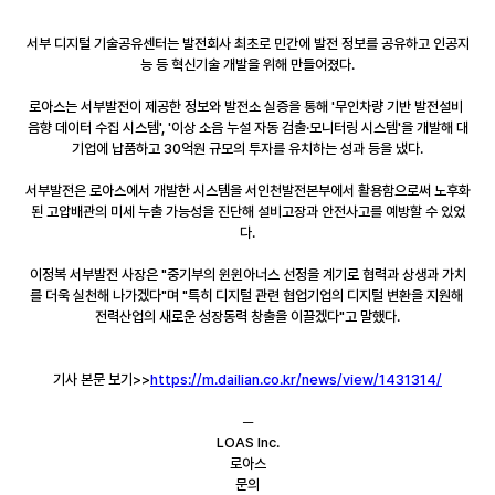
서부 디지털 기술공유센터는 발전회사 최초로 민간에 발전 정보를 공유하고 인공지
능 등 혁신기술 개발을 위해 만들어졌다.
로아스는 서부발전이 제공한 정보와 발전소 실증을 통해 '무인차량 기반 발전설비 
음향 데이터 수집 시스템', '이상 소음 누설 자동 검출·모니터링 시스템'을 개발해 대
기업에 납품하고 30억원 규모의 투자를 유치하는 성과 등을 냈다.
서부발전은 로아스에서 개발한 시스템을 서인천발전본부에서 활용함으로써 노후화
된 고압배관의 미세 누출 가능성을 진단해 설비고장과 안전사고를 예방할 수 있었
다.
이정복 서부발전 사장은 "중기부의 윈윈아너스 선정을 계기로 협력과 상생과 가치
를 더욱 실천해 나가겠다"며 "특히 디지털 관련 협업기업의 디지털 변환을 지원해 
전력산업의 새로운 성장동력 창출을 이끌겠다"고 말했다.
기사 본문 보기>>
https://m.dailian.co.kr/news/view/1431314/
─
LOAS Inc.
로아스
문의