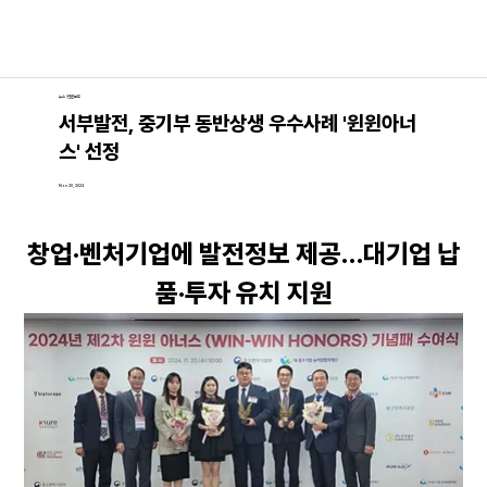
뉴스│언론보도
서부발전, 중기부 동반상생 우수사례 '윈윈아너
스' 선정
Nov 20, 2024
창업·벤처기업에 발전정보 제공…대기업 납
품·투자 유치 지원