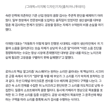
/그래픽=이지혜 디자인기자(출처:머니투데이)
숙련 인력에 의존하던 기존 산업 현장의 음향 검사는 주관적 판단을 배제하기 어려
웠다. 일부 현장에서 전문장비를 도입하는 움직임이 있었지만 생산설비를 대부분 
멈춘 채 검사하는 한계가 있었다. 공장을 멈추는 자체가 수억원의 비용 손실을 야기
했다.
이재현 대표는 "자동화가 이렇게 많이 진행된 시대에도 사람이 생산라인에서 귀 기
울여 소음을 걸러낸다는 모습 자체가 상당히 우스운 일"이라며 "이런 소음 진단을 
정량화하려는 수요는 항상 시장에 존재했지만 대부분 공장 내를 떠도는 노이즈와 
실제 필요한 고장음을 구별하지 못해 실패했다"고 말했다.
로아스의 핵심 알고리즘 'AI스퀘어'는 원하는 소리만 골라내는 게 핵심이다. 시끄러
운 군중 속에서 아기가 "엄마"를 부를 때 부모가 그 소리를 기가 막히게 포착하는 것
과 같다. 우선 다채널 마이크로폰 센서를 다수 배치해 공간마다 구역을 나눈다. 그 
공간 속 소리 전체를 수집한 뒤 노이즈라고 판단되면 그 소리를 의도적으로 낮춰 수
집한다. 일종의 소프트웨어적 음향 필터다. 동시에 카메라가 영상으로 목표물을 포
착한 뒤 그 주변 소리를 집중 수집한다. 공장 내 배관이 목표라면 그 윤곽선에 해당
하는 구역을 따라 소리를 증폭해 AI가 검사를 수행하는 식이다.