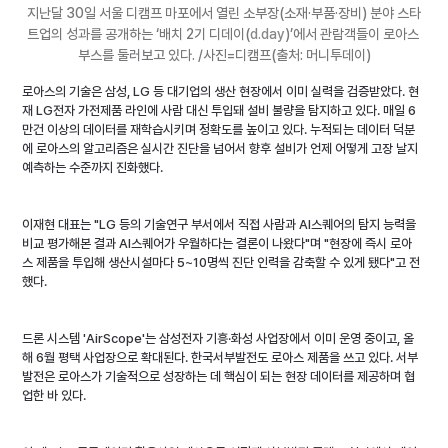
지난달 30일 서울 디캠프 마포에서 열린 소부장(소재·부품·장비) 분야 스타
트업의 성과를 공개하는 ‘배치 2기 디데이(
d.day
)’에서 관람객들이 로아스 
부스를 둘러보고 있다. /사진=디캠프(출처: 머니투데이)
로아스의 기술은 삼성, LG 등 대기업의 생산 현장에서 이미 실력을 검증받았다. 현
재 LG전자 가전제품 라인에 사람 대신 투입돼 설비 불량을 탐지하고 있다. 매일 6
만건 이상의 데이터를 재학습시키며 정확도를 높이고 있다. 누적되는 데이터 덕분
에 로아스의 알고리즘은 실시간 진단을 넘어서 향후 설비가 언제 어떻게 고장 날지 
예측하는 수준까지 진화했다.
이재현 대표는 "LG 등의 기술연구 부서에서 직접 사람과 AI스퀘어의 탐지 능력을 
비교 평가해본 결과 AI스퀘어가 우월하다는 결론이 나왔다"며 "현장에 즉시 로아
스 제품을 투입해 생산시설마다 5~10명씩 진단 인력을 감축할 수 있게 됐다"고 전
했다.
드론 시스템 'AirScope'는 삼성전자 기흥·화성 사업장에서 이미 운영 중이고, 올
해 6월 평택 사업장으로 확대된다. 한국서부발전도 로아스 제품을 쓰고 있다. 서부
발전은 로아스가 기술적으로 성장하는 데 핵심이 되는 현장 데이터를 제공하며 협
업한 바 있다.