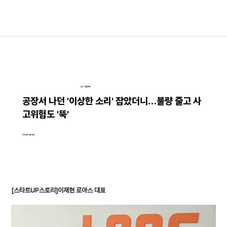
뉴스│언론보도
공장서 나던 '이상한 소리' 잡았더니…불량 줄고 사
고위험도 '뚝'
2026년 5월 18일
[스타트UP스토리]이재현 로아스 대표