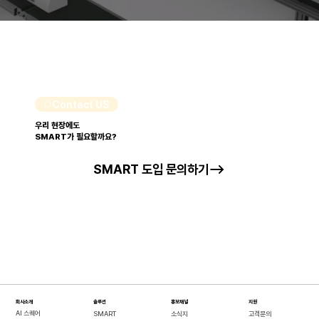
Contact US
우리 현장에도
SMART가 필요할까요?
SMART 도입 문의하기
카탈로그 다운로드
지원
회사소개
​솔루션
홍보채널
AI 스퀘어
고객문의
SMART
소식지