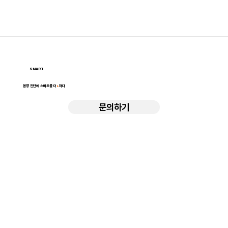
SMART
음향 진단에 스마트를 더
+
하다
문의하기