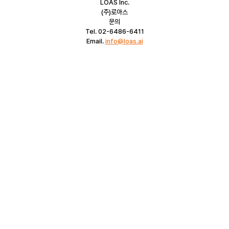
LOAS Inc.
(주)로아스
문의
Tel. 02-6486-6411
Email. 
info@loas.ai