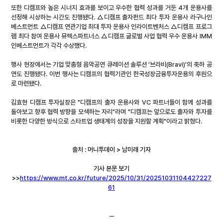
또한 디캠프와 높은 시너지 효과를 보이고 우수한 협력 성과를 거둔 4개 운용사를 
선정해 시상하는 시간도 진행됐다. △디캠프 출자펀드 최다 투자 운용사 라구나인
베스트먼트 △디캠프 연관기업 최대 투자 운용사 인라이트벤처스 △디캠프 프로그
램 최다 참여 운용사 뮤렉스파트너스 △디캠프 글로벌 사업 협력 우수 운용사 IMM
인베스트먼트가 각각 수상했다.
행사 현장에서는 기업 맞춤형 음악공연 큐레이션 솔루션 '브라비(Bravi)'의 축하 공
연도 진행됐다. 이번 행사는 디캠프의 협력기관인 한국성장금융투자운용의 후원으
로 마련됐다.
김효현 디캠프 투자실장은 "디캠프의 출자 운용사와 VC 파트너들이 함께 성과를 
돌아보고 향후 협력 방향을 모색하는 자리"라며 "디캠프는 앞으로도 출자와 투자를 
비롯한 다양한 방식으로 스타트업 생태계의 성장을 지원할 계획"이라고 밝혔다.
출처 : 
머니투데이 > 남미래 기자
기사 본문 보기
>>
https://www.mt.co.kr/future/2025/10/31/20251031104427227
61
─