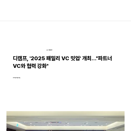
뉴스│언론보도
디캠프, '2025 패밀리 VC 밋업' 개최…"파트너
VC와 협력 강화"
2025년 10월 31일