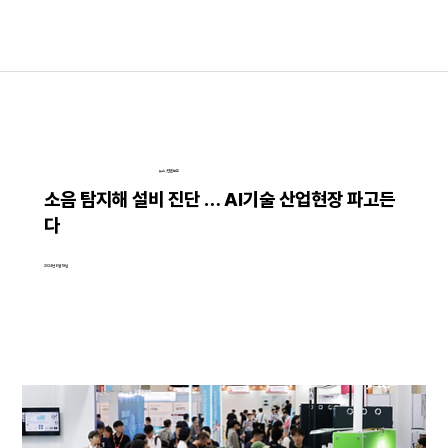
뉴스│언론보도
소음 탐지해 설비 진단 … AI기술 산업현장 파고든
다
2024년 6월 19일