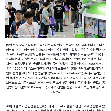
19일 서울 강남구 삼성동 코엑스에서 사흘 일정으로 막을 올린 국내 최대 비즈니스 
테크쇼 '스마트테크 코리아 2024'에서는 오전부터 기업·일반 관람객 수천 명이 대
거 몰려 인공지능(AI)과 로봇 등 일상생활에 한층 더 가까워진 정보통신기술(ICT)
을 체험했다. 이 행사는 매일경제·MBN·한국인공지능산업협회 등이 주최·주관하고 
과학기술정보통신부, 산업통상자원부 등이 후원한다. 올해 행사에는 400여 개 기
업이 1500여 개 부스를 마련해 역대 최대 규모를 기록했던 지난해보다도 참가 기
업이 훌쩍 늘었다. '미래를 연결하다(Connect the Future)'를 주제로 열리는 이
번 행사는 △스마트테크쇼 △인공지능&빅데이터쇼 △디지털유통·물류대전 △로
보테크쇼 △시큐테크쇼와 함께 대한민국 소재·부품·장비 전문 전시회인 '글로벌 공
급망혁신대전(GSC Korea)'도 추가돼 각 산업을 전문적으로 다루는 세부 전시로 
구성됐다.
AI에 대한 뜨거운 관심을 반영하듯 가지각색 AI 기술을 직간접적으로 경험할 수 있
는 체험관이 인기를 끌었다. 
음향 검사 기업 로아스(LOAS)는 산업설비 진단을 위