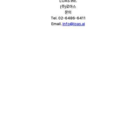
LOAS Inc.
(주)로아스
문의
Tel. 02-6486-6411
Email. 
info@loas.ai