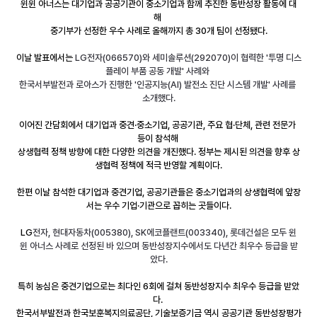
윈윈 아너스는 대기업과 공공기관이 중소기업과 함께 추진한 동반성장 활동에 대
해 
중기부가 선정한 우수 사례로 올해까지 총 30개 팀이 선정됐다.
이날 발표에서는
 LG전자(066570)와 세미솔루션(292070)이 협력한 '투명 디스
플레이 부품 공동 개발' 사례와 
한국서부발전과 로아스가 진행한 '인공지능(AI) 발전소 진단 시스템 개발' 사례를 
소개했다.
이어진 간담회에서 대기업과 중견·중소기업, 공공기관, 주요 협·단체, 관련 전문가 
등이 참석해 
상생협력 정책 방향에 대한 다양한 의견을 개진했다. 정부는 제시된 의견을 향후 상
생협력 정책에 적극 반영할 계획이다.
한편 이날 참석한 대기업과 중견기업, 공공기관들은 중소기업과의 상생협력에 앞장
서는 우수 기업·기관으로 꼽히는 곳들이다.
LG
전자, 현대자동차(005380), SK에코플랜트(003340), 롯데건설은 모두 윈
윈 아너스 사례로 선정된 바 있으며 동반성장지수에서도 다년간 최우수 등급을 받
았다.
특히 농심은 중견기업으로는 최다인 6회에 걸쳐 동반성장지수 최우수 등급을 받았
다. 
한국서부발전과 한국보훈복지의료공단, 기술보증기금 역시 공공기관 동반성장평가