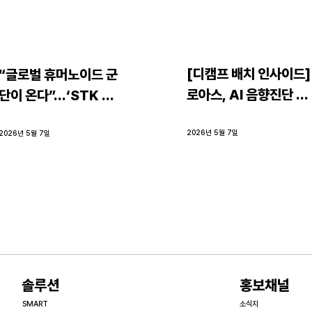
[디캠프 배치 인사이드] 
“글로벌 휴머노이드 군
로아스, AI 음향진단 ‘
단이 온다”…‘STK 
케일업 공식’ 찾았다
2026 로보테크쇼’ 6월 
2026년 5월 7일
10일 개막
2026년 5월 7일
​솔루션
홍보채널
SMART
소식지