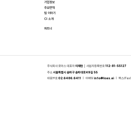
기업정보
주요연혁
팀 이야기
CI 소개
파트너
주식회사 로아스 대표자
이재현 │
사업자등록번호
112-81-55127
주소
서울특별시 송파구 송파대로49길 55
대표번호
02.6486.6411 │
이메일
info@loas.ai
│
팩스(Fax
홈페이지의 내용은 (주)로아스의 저작물로서, 이에 대한 무단 복제 및 배
Copyright © 2023 LOAS Inc. All Rights Reserved.