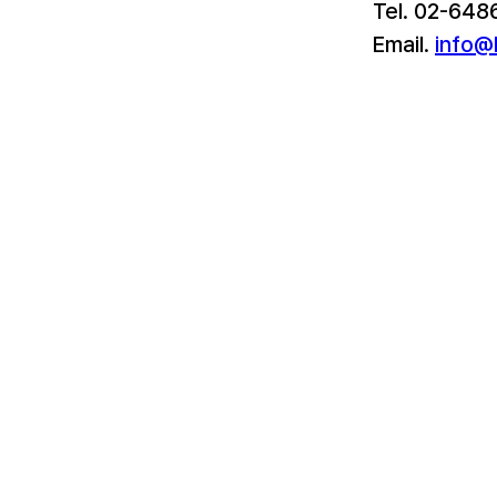
Tel. 02-648
Email. 
info@l