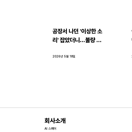
공장서 나던 '이상한 소
리' 잡았더니…불량 줄
고 사고위험도 '뚝'
2026년 5월 18일
회사소개
AI 스퀘어