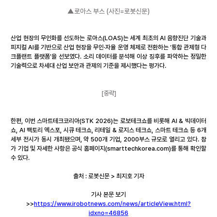
▲로아스 부스 (사진=로봇신문)
산업 현장의 무인화를 선도하는 로아스(LOAS)는 세계 최초의 AI 음향진단 기술과 
피지컬 AI를 기반으로 산업 현장을 무인·자율 운영 체제로 전환하는 ‘통합 관제형 다
크플랜트 플랫폼’을 선보였다. 소리 데이터를 분석해 이상 징후를 파악하는 정밀한 
기술력으로 차세대 산업 보안과 관제의 기준을 제시했다는 평가다.
[중략]
한편, 이번 스마트테크코리아(STK 2026)는 로보테크쇼를 비롯해 AI & 빅데이터
쇼, AI 팩토리 엑스포, 시큐 테크쇼, 리테일 & 로지스 테크쇼, 스마트 테크쇼 등 6개 
세부 전시가 동시 개최됐으며, 약 500개 기업, 2000부스 규모로 열리고 있다. 참
가 기업 및 자세한 사항은 공식 홈페이지(
smarttechkorea.com
)를 통해 확인할 
수 있다.
출처 : 로봇신문 > 최지호 기자
기사 본문 보기
>>
https://www.irobotnews.com/news/articleView.html?
idxno=46856