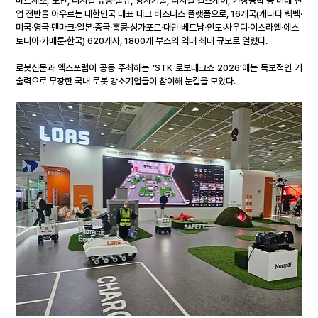
마트제조, 보안, 디지털 유통·물류, 양자기술, 디지털 헬스케어, 가상융합 등 미래 산
업 전반을 아우르는 대한민국 대표 테크 비즈니스 플랫폼으로, 16개국(캐나다 퀘벡·
미국·영국·덴마크·일본·중국·홍콩·싱가포르·대만·베트남·인도·사우디·이스라엘·에스
토니아·카메룬·한국) 620개사, 1800개 부스의 역대 최대 규모로 열렸다.
로봇신문과 엑스포럼이 공동 주최하는 ‘STK 로보테크쇼 2026’에는 독보적인 기
술력으로 무장한 국내 로봇 강소기업들이 참여해 눈길을 모았다.