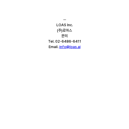
─
LOAS Inc.
(주)로아스
문의
Tel. 02-6486-6411
Email. 
info@loas.ai