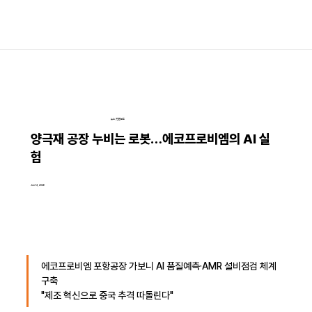
뉴스│언론보도
양극재 공장 누비는 로봇…에코프로비엠의 AI 실
험
Jun 14, 2026
에코프로비엠 포항공장 가보니 AI 품질예측·AMR 설비점검 체계 
구축
"제조 혁신으로 중국 추격 따돌린다"