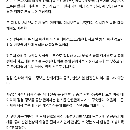
시는 드론과 AI를 활용해 산업시설 점검과 진단, 통합 안전관리 시스템을 구축한다. 
드론을 활용한 배관·설비 점검과 초음파 센서 기반 이상 징후 탐지, AI 영상 분석을 
통한 위험도 분류 등이 핵심이다.
또 지리정보시스템 기반 통합 안전관리 대시보드를 구축한다. 실시간 알림과 대응 
체계도 마련한다.
기상 변수에 따른 사고 확산 예측 시뮬레이션도 도입한다. 사고 발생 시 확산 경로와 
위험 반경을 사전에 분석해 대응력을 높인다.
접근이 어려운 고위험 시설을 드론으로 점검하고 AI 분석 결과를 단계별로 제공해 
선제적 사고 예방 체계를 구현한다. 이를 통해 산업시설 안전사고 위험을 낮추고 인
근 주거지역 시민의 불안도 줄일 것으로 기대된다.
점검 결과와 위험도 정보는 관계기관과 공유, 산업시설 안전관리 체계를 고도화한
다.
사업은 사전시험과 실증, 확대 실증 등 단계별 검증을 거쳐 추진한다. 드론 비행 데
이터와 점검 정보를 통합 관리하는 원스톱 안전관리 체계도 구축한다. 아울러 드론 
기체와 핵심 부품에 국산 기술을 적용해 보안성과 신뢰성도 확보한다.
시 관계자는 "평택은 반도체 산업의 핵심 거점"이라며 "AI와 드론 기반 안전관리 체
계를 통해 산업 현장의 위험을 줄이고 시민이 안심할 수 있는 도시 환경을 조성하겠
다"고 밝혔다.