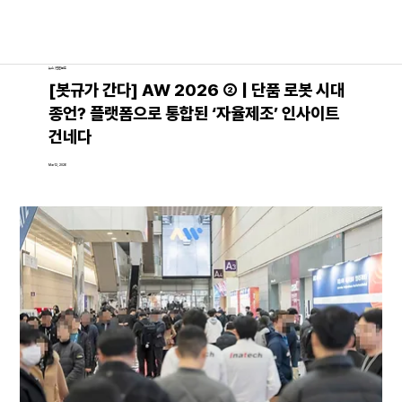
뉴스│언론보도
[봇규가 간다] AW 2026 ② | 단품 로봇 시대
종언? 플랫폼으로 통합된 ‘자율제조’ 인사이트
건네다
Mar 12, 2026