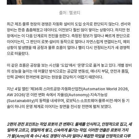
출처 : 헬로티
최근 제조·물류 현장의 경쟁은 자동화 설비의 도입 숫자로 판단되지 않는다. 센서와 
장비는 한층 촘촘해졌고 데이터도 이전보다 훨씬 많이 쌓이는 상황이다. 하지만 현
장에서는 이 다음 단계로의 전진을 원한다. 측정된 정보가 얼마나 빠르게 판단으로 
이어지는지, 그 판단이 로봇·설비의 동작으로 얼마나 자연스럽게 연결되는지, 예외 
상황이 발생했을 때 공정과 물류 흐름이 얼마나 빨리 다시 안정되는지가 새 경쟁력
으로 떠올랐다.
이 같은 흐름은 공장을 보는 시선을 ‘도입’에서 ‘운영’으로 옮겨 놓고 있다. 개별 장비
의 성능을 높이는 데 머물던 방식으로는 공급망 변동성, 에너지 부담, 안전과 품질, 
인력 공백이 한꺼번에 겹치는 현장을 감당하기 어렵기 때문이다.
지난 4일 열린 ‘제36회 스마트공장·자동화산업전(Automation World 2026, 
AW 2026)’은 이런 변화 속에서 자율성(Autonomy)·지속가능성
(Sustainability)의 동력을 내세우며, 로보틱스·소프트웨어·물류·비전·제어 등 기
술이 하나의 운영 체계로 이어지는 장면을 전시장 전면에 펼쳐 보였다.
2편의 관전 포인트는 작업 로봇의 큰 변화다. 물체를 인식하고, 안정적으로 집고, 세
밀하게 고르고, 정밀하게 쌓고, 신속하게 옮기는 작업. 이러한 연출은 로봇의 가치
가 팔(Arm)의 축 수나 속도 경쟁이 아니라 얼마나 복잡한 작업을 안정적으로 다루