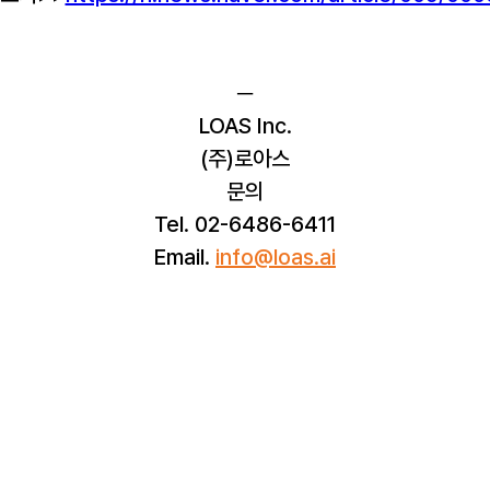
─
LOAS Inc.
(주)로아스
문의
Tel. 02-6486-6411
Email. 
info@loas.ai