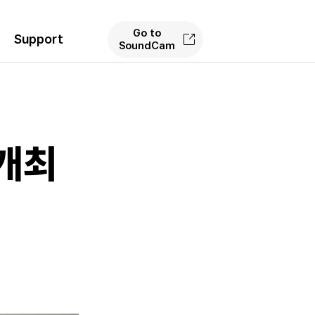
Go to
Support
SoundCam
 개최