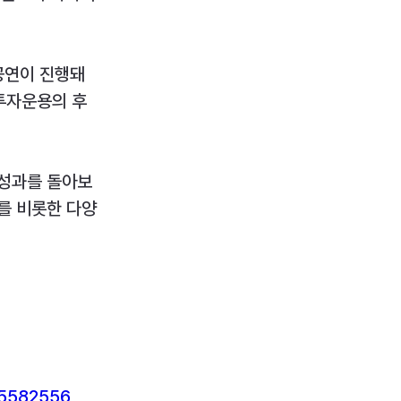
공연이 진행돼 
투자운용의 후
 성과를 돌아보
를 비롯한 다양
05582556