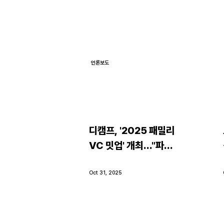
언론보도
디캠프, '2025 패밀리 
VC 밋업' 개최…"파트
너 VC와 협력 강화"
Oct 31, 2025