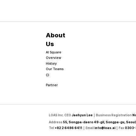
About
Us
AI Square
Overview
History
Our Teams
CI
Partner
LOAS Inc. CEO
Jaehyun Lee
│
Business Registration
No
Address
55, Songpa-daero 49-gil, Songpa-gu, Seoul,
Tel
+82 2 6486 6411
│
Email
info@loas.ai
│
Fax
0303-