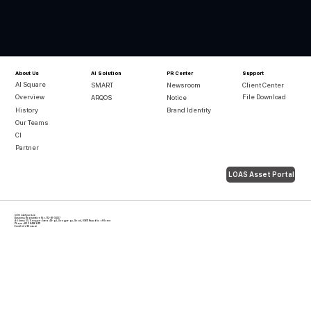
Support
About Us
AI Solution
PR Center
AI Square
Client Center
SMART
Newsroom
File Download
Overview
ARQOS
Notice
History
Brand Identity
Our Teams
CI
Partner
LOAS Asset Portal
CEO Jaehyun Lee
Business Registration No. 112-81-55127
Address 55, Songpa-daero 49-gil, Songpa-gu, Seoul, 05611 Republic of Korea
Phone +82 2 6486 6411
Email
info@loas.ai