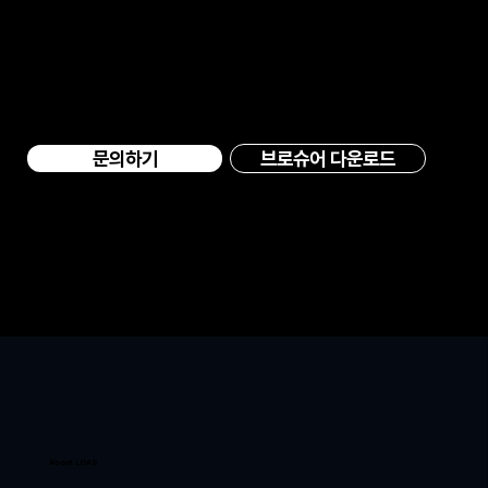
산업 현장의 신호를
산업 현장의 신호를
하나의 자율지능으로
하나의 자율지능으로
브로슈어 다운로드
About LOAS