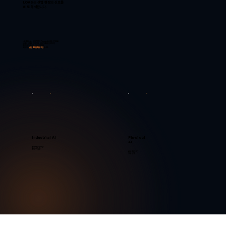
LOAS는 산업 현장의 신호를
AI로 해석합니다.
LOAS는 AI 음향진단과 Physical AI를 기반으로
설비의 상태를 감지하고, 위험 징후를 분석하며,
무인 점검과 산업 자율운영으로
확장하는
산업
AI
플랫폼
기업
입니다.
Industrial AI
Physical
AI
음향·영상·열화상
융합 AI 진단
로봇·드론 기반
자율 운영