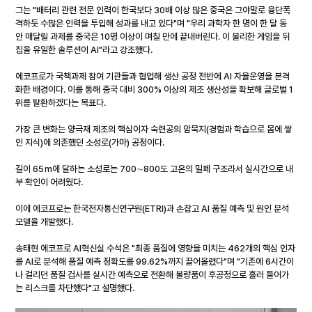
그는 "배터리 관련 전문 인력이 한국보다 30배 이상 많은 중국은 그야말로 융단폭
격하듯 수많은 인력을 투입해 성과를 내고 있다"며 "우리 과학자 한 명이 한 달 동
안 매달릴 과제를 중국은 10명 이상이 며칠 만에 끝내버린다. 이 불리한 게임을 뒤
집을 유일한 솔루션이 AI"라고 강조했다.
에코프로가 국책과제 참여 기관들과 협업해 생산 공정 전반에 AI 자율운영을 본격
화한 배경이다. 이를 통해 중국 대비 300% 이상의 제조 생산성을 확보해 글로벌 1
위를 탈환하겠다는 목표다.
가장 큰 변화는 양극재 제조의 핵심이자 숙련공의 암묵지(경험과 학습으로 몸에 쌓
인 지식)에 의존했던 소성로(가마) 공정이다.
길이 65ｍ에 달하는 소성로는 700∼800도 고온의 밀폐 구조라서 실시간으로 내
부 확인이 어려웠다.
이에 에코프로는 한국전자통신연구원(ETRI)과 손잡고 AI 품질 예측 및 원인 분석 
모델을 개발했다.
송태현 에코프로 AI혁신실 수석은 "최종 품질에 영향을 미치는 462개의 핵심 인자
를 AI로 분석해 품질 예측 정확도를 99.62%까지 끌어올렸다"며 "기존에 6시간이
나 걸리던 품질 검사를 실시간 예측으로 전환해 불량품이 후공정으로 흘러 들어가
는 리스크를 차단했다"고 설명했다.