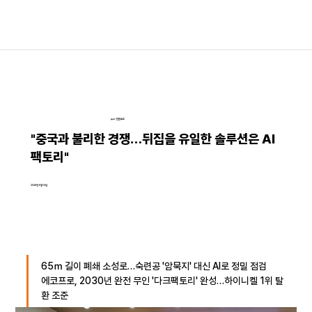
뉴스│언론보도
"중국과 불리한 경쟁…뒤집을 유일한 솔루션은 AI
팩토리"
2026년 6월 14일
65ｍ 길이 폐쇄 소성로…숙련공 '암묵지' 대신 AI로 정밀 점검
에코프로, 2030년 완전 무인 '다크팩토리' 완성…하이니켈 1위 탈
환 조준