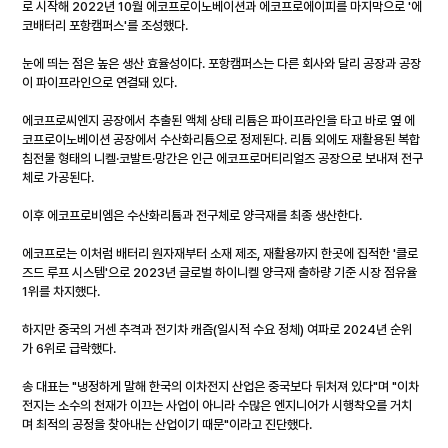
로 시작해 2022년 10월 에코프로이노베이션과 에코프로에이피를 마지막으로 '에
코배터리 포항캠퍼스'를 조성했다.
눈에 띄는 점은 높은 생산 효율성이다. 포항캠퍼스는 다른 회사와 달리 공장과 공장
이 파이프라인으로 연결돼 있다.
에코프로씨엔지 공장에서 추출된 액체 상태 리튬은 파이프라인을 타고 바로 옆 에
코프로이노베이션 공장에서 수산화리튬으로 정제된다. 리튬 외에도 재활용된 복합
침전물 형태의 니켈·코발트·망간은 인근 에코프로머티리얼즈 공장으로 보내져 전구
체로 가공된다.
이후 에코프로비엠은 수산화리튬과 전구체로 양극재를 최종 생산한다.
에코프로는 이처럼 배터리 원자재부터 소재 제조, 재활용까지 한곳에 집적한 '클로
즈드 루프 시스템'으로 2023년 글로벌 하이니켈 양극재 출하량 기준 시장 점유율 
1위를 차지했다.
하지만 중국의 거센 추격과 전기차 캐즘(일시적 수요 정체) 여파로 2024년 순위
가 6위로 급락했다.
송 대표는 "냉정하게 말해 한국의 이차전지 산업은 중국보다 뒤처져 있다"며 "이차
전지는 소수의 천재가 이끄는 사업이 아니라 수많은 엔지니어가 시행착오를 거치
며 최적의 공정을 찾아내는 산업이기 때문"이라고 진단했다.