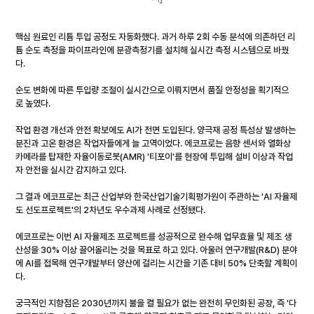
핵심 원료인 리튬 투입 공정도 자동화했다. 과거 하루 2회 수동 분석에 의존하던 리
튬 순도 측정을 파이프라인에 분광측정기를 설치해 실시간 측정 시스템으로 바꿨
다.
순도 변화에 따른 투입량 조절이 실시간으로 이뤄지면서 품질 안정성을 획기적으
로 높였다.
작업 환경 개선과 안전 확보에도 AI가 전면 도입된다. 양극재 공정 특성상 발생하는 
분진과 고온 환경은 작업자들에게 늘 고역이었다. 에코프로는 음향 센서와 열화상 
카메라를 탑재한 자율이동로봇(AMR) '티포이'를 현장에 투입해 설비 이상과 작업
자 안전을 실시간 감지하고 있다.
그 결과 에코프로는 최근 산업부와 한국산업기술기획평가원이 주관하는 'AI 자율제
도 선도프로젝트'의 2차년도 우수과제 사례로 선정됐다.
에코프로는 이번 AI 자율제조 프로젝트를 성공적으로 완수해 업무효율 및 제조 생
산성을 30% 이상 끌어올리는 것을 목표로 하고 있다. 아울러 연구개발(R&D) 분야
에 AI를 접목해 연구개발부터 양산에 걸리는 시간을 기존 대비 50% 단축할 계획이
다.
궁극적인 지향점은 2030년까지 불을 켤 필요가 없는 완전히 무인화된 공장, 즉 '다