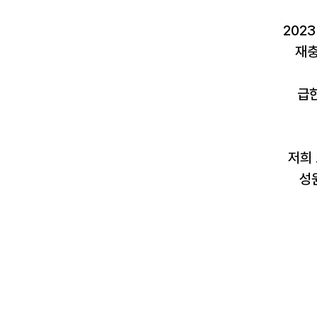
202
재충
급한
저희
성