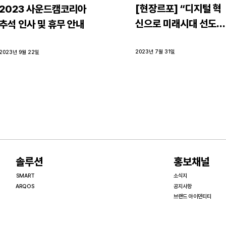
[현장르포] “디지털 혁
2023 사운드캠코리아 
신으로 미래시대 선도한
추석 인사 및 휴무 안내
다”...‘스마트테크 코리
아 2023’에 가다
2023년 7월 31일
2023년 9월 22일
​솔루션
홍보채널
SMART
소식지
ARQOS
공지사항
브랜드 아이덴티티