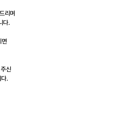
사드리며
니다.
면 
주신 
다.