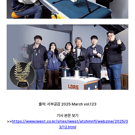
출처: 서부공감 2025 March vol.123
기사 본문 보기
>>
https://www.iwest.co.kr/sites/iwest/atchmnfl/webzine/2025/0
3/12.html