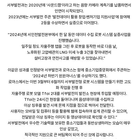
서부발전과는 2020년에 ‘사운드캠’이라고 하는 음향 카메라 계측기를 납품하면서 
인연이 시작되었다. 
2023년에는 서부발전 주관 ‘발전데이터 활용 창업·벤처기업 지원사업’에 참여해 
2등을 수상하면서 실증으로 이어졌다.
“2024년에 서인천발전본부에서 한 달 동안 데이터 수집 로봇 시스템 실증사업을 
진행했습니다. 
일주일 정도 자율주행 맵을 그린 후 로봇을 동작한 바로 다음 날, 
노후화된 고압배관의 LNG 미세 누출 3건을 찾아내면서 
설비고장과 안전사고를 예방할 수 있었습니다.”
이같은 성과를 인정받아 서부발전과 로아스는 함께 중소기업중앙회에서 주관하는 
‘2024년 하반기 윈윈아너스’를 수상하기도 했다.
로아스에서는 이번 3월부터 6월까지 서부발전형 로봇 시스템을 만들기 위한 고도
화 작업을 진행 후 
자율주행 로봇 모델 Tfoi 2대를 서부발전의 발전소 현장에 투입할 예정이다. 
Tfoi는 24시간 현장을 돌아다니며 음성데이터를 수집하고 
이상 징후를 발견 시에 문제 지점을 점으로 찍어서 전달한다. 
사용자는 모바일 및 컴퓨터 등을 활용해 웹에 접속하여 쉽게 관리할 수 있으며, 
전달받은 이상 징후는 이미지 등 영상데이터로 확인할 수 있다.“
서부발전에서 우수한 기술력을 보유한 중소기업들과 동반상생하려는 모습이 매우 
인상 깊었고, 
적극적인 지원으로 큰 버팀목이 되어 주신 것에 감사합니다. 