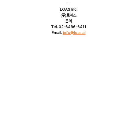
─
LOAS Inc.
(주)로아스
문의
Tel. 02-6486-6411
Email. 
info@loas.ai