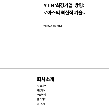
YTN '최강기업' 방영: 
로아스의 혁신적 기술력 
소개
2025년 1월 13일
회사소개
AI 스퀘어
기업정보
주요연혁
팀 이야기
CI 소개