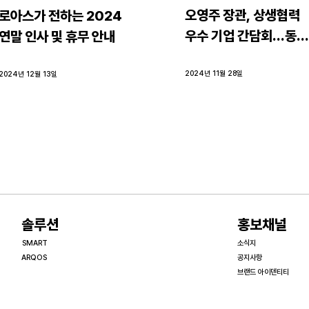
오영주 장관, 상생협력 
로아스가 전하는 2024 
우수 기업 간담회…동반
연말 인사 및 휴무 안내
성장 현장 의견 청취
2024년 11월 28일
2024년 12월 13일
​솔루션
홍보채널
SMART
소식지
ARQOS
공지사항
브랜드 아이덴티티