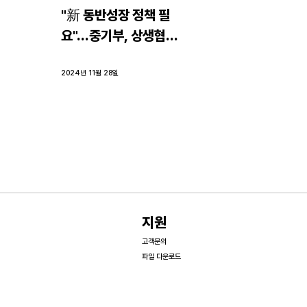
"新 동반성장 정책 필
요"…중기부, 상생협력 
우수기업과 간담회
2024년 11월 28일
지원
고객문의
파일 다운로드