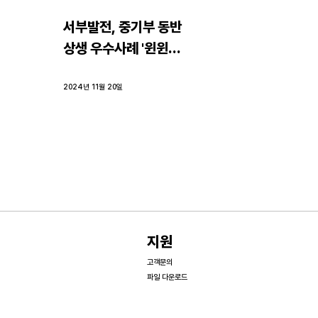
서부발전, 중기부 동반
상생 우수사례 '윈윈아
너스' 선정
2024년 11월 20일
지원
고객문의
파일 다운로드