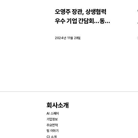
오영주 장관, 상생협력 
우수 기업 간담회…동반
성장 현장 의견 청취
2024년 11월 28일
회사소개
AI 스퀘어
기업정보
주요연혁
팀 이야기
CI 소개