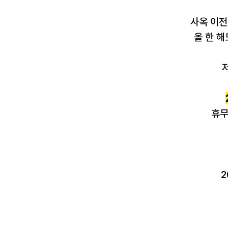
사옥 이전
올 한 
휴무
2