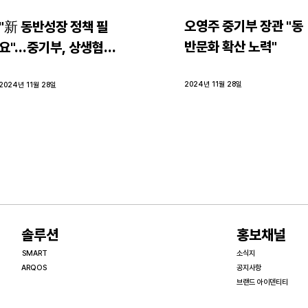
오영주 중기부 장관 "동
"新 동반성장 정책 필
반문화 확산 노력"
요"…중기부, 상생협력 
우수기업과 간담회
2024년 11월 28일
2024년 11월 28일
​솔루션
홍보채널
SMART
소식지
ARQOS
공지사항
브랜드 아이덴티티