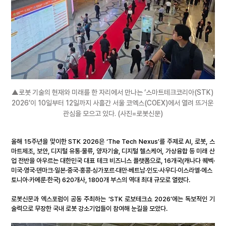
▲
로봇 기술의 현재와 미래를 한 자리에서 만나는 ‘스마트테크코리아(STK) 
2026’이 10일부터 12일까지 사흘간 서울 코엑스(COEX)에서 열려 뜨거운 
관심을 모으고 있다. 
(사진=로봇신문)
올해 15주년을 맞이한 STK 2026은 ‘The Tech Nexus’를 주제로 AI, 로봇, 스
마트제조, 보안, 디지털 유통·물류, 양자기술, 디지털 헬스케어, 가상융합 등 미래 산
업 전반을 아우르는 대한민국 대표 테크 비즈니스 플랫폼으로, 16개국(캐나다 퀘벡·
미국·영국·덴마크·일본·중국·홍콩·싱가포르·대만·베트남·인도·사우디·이스라엘·에스
토니아·카메룬·한국) 620개사, 1800개 부스의 역대 최대 규모로 열렸다.
로봇신문과 엑스포럼이 공동 주최하는 ‘STK 로보테크쇼 2026’에는 독보적인 기
술력으로 무장한 국내 로봇 강소기업들이 참여해 눈길을 모았다.