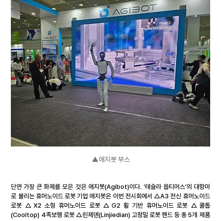
▲애지봇 부스
단연 가장 큰 화제를 모은 것은 애지봇(Agibot)이다. ‘테슬라 옵티머스’의 대항마
로 불리는 휴머노이드 로봇 기업 애지봇은 이번 전시회에서 △A3 전신 휴머노이드 
로봇 △X2 소형 휴머노이드 로봇 △G2 휠 기반 휴머노이드 로봇 △쿨톱
(Cooltop) 4족보행 로봇 △린제뎬(Linjiedian) 고정밀 로봇 핸드 등 총 5개 제품 