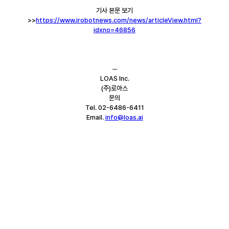
기사 본문 보기
>>
https://www.irobotnews.com/news/articleView.html?
idxno=46856
─
LOAS Inc.
(주)로아스
문의
Tel. 02-6486-6411
Email. 
info@loas.ai